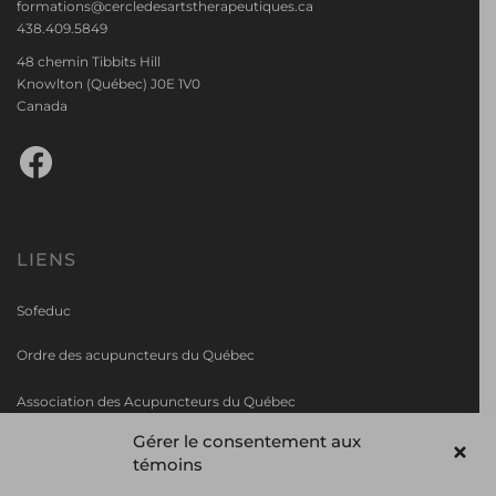
formations@cercledesartstherapeutiques.ca
438.409.5849
48 chemin Tibbits Hill
Knowlton (Québec) J0E 1V0
Canada
Facebook
LIENS
Sofeduc
Ordre des acupuncteurs du Québec
Association des Acupuncteurs du Q
uébec
Gérer le consentement aux
Collège de Rosemont
témoins
AAGA