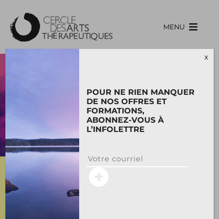
Skip
to
content
MENU
X
AUDREY
POUR NE RIEN MANQUER
LESQUELIN
DE NOS OFFRES ET
FORMATIONS,
ABONNEZ-VOUS À
Acupunctrice
L’INFOLETTRE
Professeure