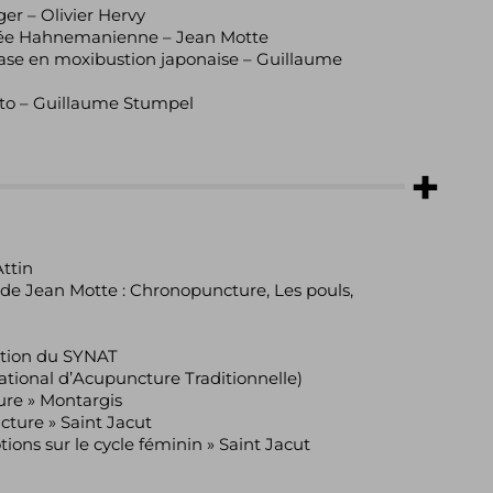
ger – Olivier Hervy
ensée Hahnemanienne – Jean Motte
ase en moxibustion japonaise – Guillaume
to – Guillaume Stumpel
Attin
 de Jean Motte : Chronopuncture, Les pouls,
ation du SYNAT
ational d’Acupuncture Traditionnelle)
ure » Montargis
cture » Saint Jacut
ions sur le cycle féminin » Saint Jacut