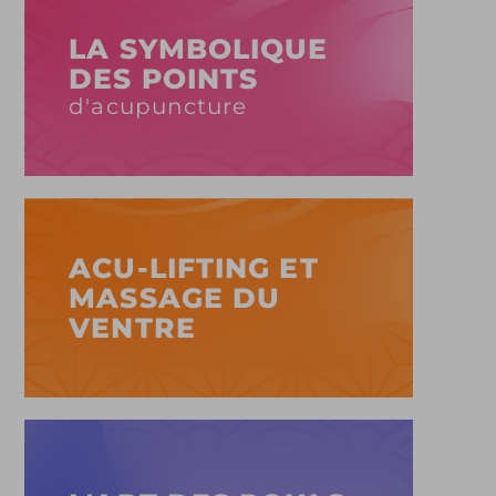
LA SYMBOLIQUE
DES POINTS
d'acupuncture
ACU-LIFTING ET
MASSAGE DU
VENTRE