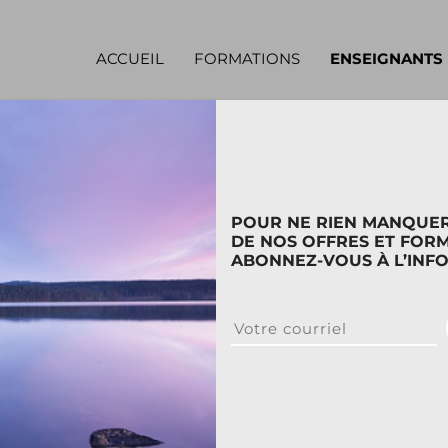
ACCUEIL
FORMATIONS
ENSEIGNANTS
CLAIRE
BERGEREAU BALBO
POUR NE RIEN MANQUE
DE NOS OFFRES ET FORM
ABONNEZ-VOUS À L’INF
Acupunctrice
Enseignante