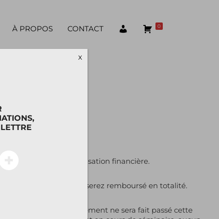
0
À PROPOS
CONTACT
X
R
ATIONS,
OLETTRE
 participant sans compensation financière.
 de force majeure, vous serez remboursé en totalité.
ormation. Aucun remboursement ne sera fait passé cette