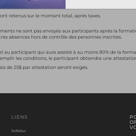
ne pièce justificative (ex. : certificat médical, etc.). En cas
nt retenus sur le montant total, après taxes.
rements ne sont pas envoyés aux participants après la format
es absences hors de contrôle des personnes inscrites.
l au participant qui aura assisté à au moins 80% de la format
ir les conditions, le participant obtiendra une attestation
is de 25$ par attestation seront exigés.
LIENS
P
O
VO
Sofeduc