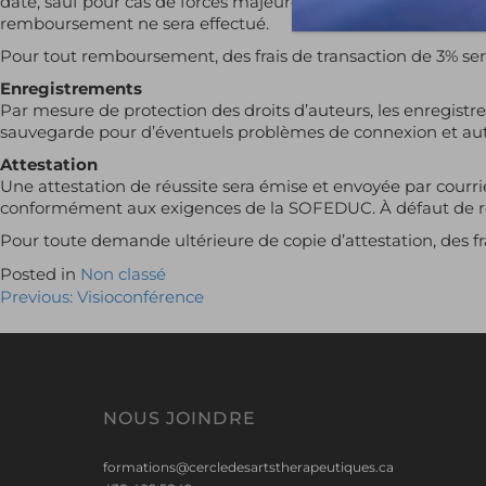
date, sauf pour cas de forces majeures et sur présentation d’u
remboursement ne sera effectué.
Pour tout remboursement, des frais de transaction de 3% sero
Enregistrements
Par mesure de protection des droits d’auteurs, les enregist
sauvegarde pour d’éventuels problèmes de connexion et autr
Attestation
Une attestation de réussite sera émise et envoyée par courrie
conformément aux exigences de la SOFEDUC. À défaut de rempl
Pour toute demande ultérieure de copie d’attestation, des fra
Posted in
Non classé
Navigation
Previous:
Visioconférence
de
l'article
NOUS JOINDRE
formations@cercledesartstherapeutiques.ca