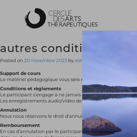
Skip
to
content
autres conditions
Posted on
20 novembre 2023
by
admin256847
Support de cours
Le matériel pédagogique vous sera envoyé par courriel quelq
Conditions et règlements
Le participant s’engage à ne jamais faire circuler le matériel
Les enregistrements audio/vidéo de la formation sont interdi
Annulation
Nous nous réservons le droit d’annuler la formation si le no
Remboursement
En cas d’annulation par le participant, l’inscription est rem