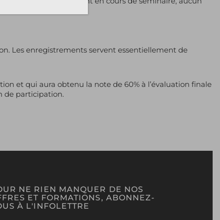
 d’abandon par le participant en cours de séminaire, aucun
ion. Les enregistrements servent essentiellement de
ion et qui aura obtenu la note de 60% à l’évaluation finale
 de participation.
OUR NE RIEN MANQUER DE NOS
FFRES ET FORMATIONS, ABONNEZ-
US À L'INFOLETTRE