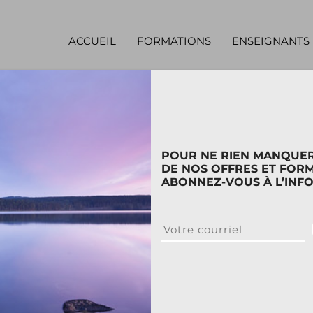
ACCUEIL
FORMATIONS
ENSEIGNANTS
POUR NE RIEN MANQUE
DE NOS OFFRES ET FORM
ues jours avant le début de la formation.
ABONNEZ-VOUS À L’INF
 pédagogique qui lui aura été fourni.
ts, le non-respect de cette condition entraîne l’exclusion du
mbre d’inscriptions n’atteint pas le minimum requis ou en cas
boursable si notifiée 30 jours avant la date du début de la f