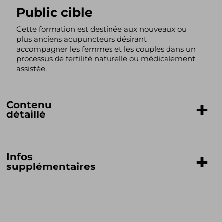
Public cible
Cette formation est destinée aux nouveaux ou
plus anciens acupuncteurs désirant
accompagner les femmes et les couples dans un
processus de fertilité naturelle ou médicalement
assistée.
Contenu
détaillé
Nous aborderons :
des problématiques entourant le cycle
Infos
hormonal en MTC
supplémentaires
des maladies gynécologiques en MO
menant aux troubles de fertilité
Visioconférence
des différentes approches en fertilité et en
Cette formation sera donnée en ligne et en direct
MO
par le biais du logiciel ZOOM.
l’ensemble de la médication en fertilité en
Le lien de connexion pour accéder à la formation
MO, comprendre les effets secondaires et