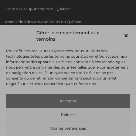
Ordre des acupuncteurs du Québec
Association des Acupuncteurs du Q
uébec
Gérer le consentement aux
Collège de Rosemont
témoins
AAGA
Pour offrir les meilleures expériences, nous utilisons des
technologies telles que les témoins pour stocker et/ou accéder aux
informations des appareils. Le fait de consentir à ces technologies
nous permettra de traiter des données telles que le comportement
POUR NE RIEN MANQUER DE NOS OFFRES
de navigation ou les ID uniques sur ce site. Le fait de ne pas
ET FORMATIONS, ABONNEZ-VOUS À
consentir ou de retirer son consentement peut avoir un effet
L'INFOLETTRE
négatif sur certaines caractéristiques et fonctions.
Accepter
Refuser
Voir les préférences
© 2026 Tous droits réservés.
Conditions et modalités