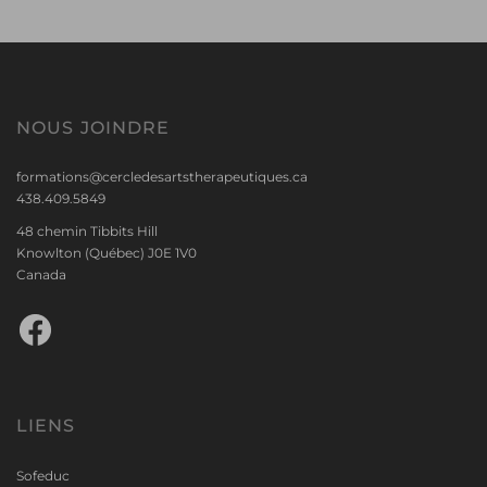
Par mesure de protection des droits d’auteurs, les
enregistrements ne sont pas envoyés aux
participants après la formation. Les
enregistrements servent essentiellement de
sauvegarde pour d’éventuels problèmes de
connexion et autres absences hors de contrôle
NOUS JOINDRE
des personnes inscrites.
Attestation
formations@cercledesartstherapeutiques.ca
Une attestation de réussite sera émise et
438.409.5849
envoyée par courriel au participant qui aura
48 chemin Tibbits Hill
assisté à au moins 80% de la formation et qui
Knowlton (Québec) J0E 1V0
aura obtenu la note de 60% à l’évaluation finale
Canada
conformément aux exigences de la SOFEDUC. À
défaut de remplir les conditions, le participant
Facebook
obtiendra une attestation de participation.
Pour toute demande ultérieure de copie
d’attestation, des frais de 25$ par attestation
seront exigés.
LIENS
Sofeduc