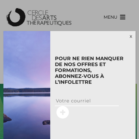
Skip
to
content
MENU
X
FERTILITÉ
POUR NE RIEN MANQUER
SOUS LE REGARD DE LA
DE NOS OFFRES ET
MTC
FORMATIONS,
ABONNEZ-VOUS À
L’INFOLETTRE
11 – 13
SEPT. 26
avec
Dominique Cornellier
Acupuncteure